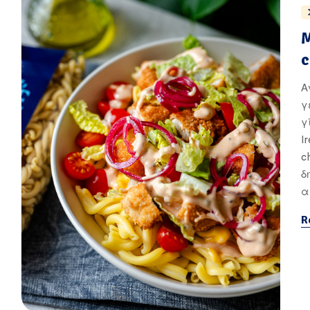
c
Α
γ
γ
I
c
δ
α
R