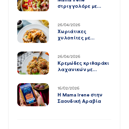
στριγγολόρε με
crispy chicken & big
mac-style sauce
26/04/2026
Χωριάτικες
χυλοπίτες με
κοτόπουλο,
μανιτάρια & λιαστή
ντομάτα
26/04/2026
Κρεμώδες κριθαράκι
λαχανικών με
μανιτάρια & αφράτα
mini κεφτεδάκια
16/02/2026
Η Mama Irene στην
Σαουδική Αραβία