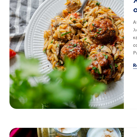
Α
λ
κ
c
P
R