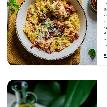
Τ
β
κ
κ
ε
Α
π
Τ
R