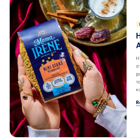
Η
σ
p
τ
κ
R