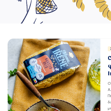
I
Ό
Α
Π
δ
μ