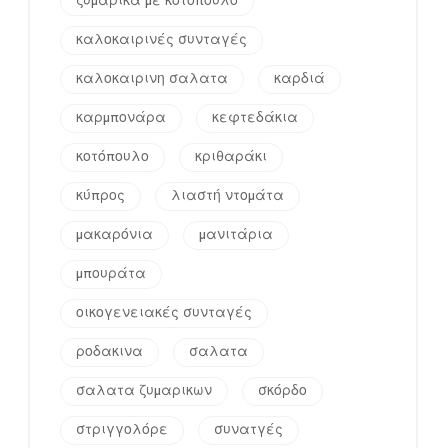
ζυμαρικά με κοτόπουλο
καλοκαιρινές συνταγές
καλοκαιρινη σαλατα
καρδιά
καρμπονάρα
κεφτεδάκια
κοτόπουλο
κριθαράκι
κύπρος
λιαστή ντομάτα
μακαρόνια
μανιτάρια
μπουράτα
οικογενειακές συνταγές
ροδακινα
σαλατα
σαλατα ζυμαρικων
σκόρδο
στριγγολόρε
συνατγές