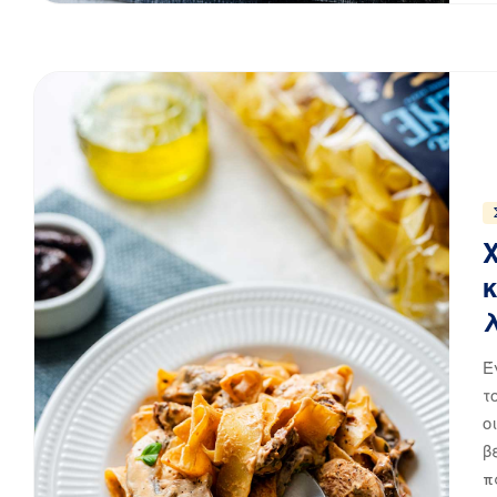
Έ
τ
ο
β
π