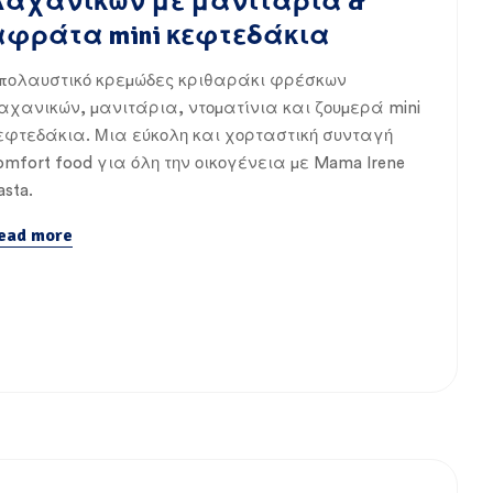
λαχανικών με μανιτάρια &
αφράτα mini κεφτεδάκια
πολαυστικό κρεμώδες κριθαράκι φρέσκων
αχανικών, μανιτάρια, ντοματίνια και ζουμερά mini
εφτεδάκια. Μια εύκολη και χορταστική συνταγή
omfort food για όλη την οικογένεια με Mama Irene
asta.
ead more