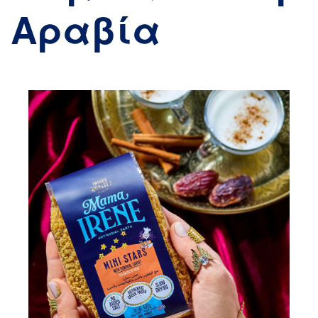
Αραβία