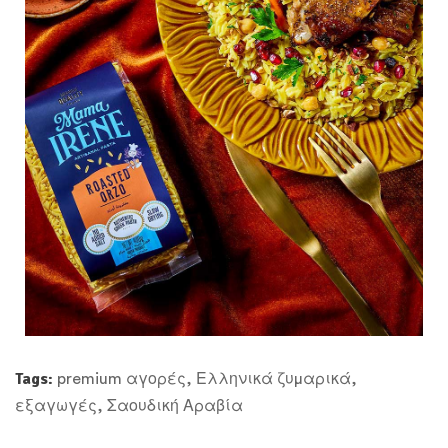
Tags:
premium αγορές
,
Ελληνικά ζυμαρικά
,
εξαγωγές
,
Σαουδική Αραβία