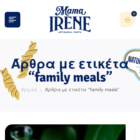
0
Άρθρα με ετικέτα
“family meals”
Αρχική
Άρθρα με ετικέτα “family meals”