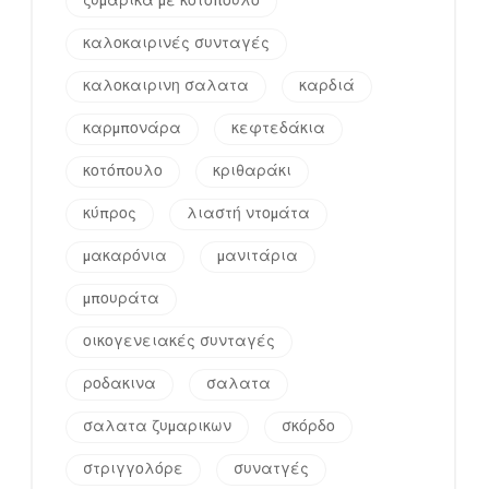
ζυμαρικά με κοτόπουλο
καλοκαιρινές συνταγές
καλοκαιρινη σαλατα
καρδιά
καρμπονάρα
κεφτεδάκια
κοτόπουλο
κριθαράκι
κύπρος
λιαστή ντομάτα
μακαρόνια
μανιτάρια
μπουράτα
οικογενειακές συνταγές
ροδακινα
σαλατα
σαλατα ζυμαρικων
σκόρδο
στριγγολόρε
συνατγές