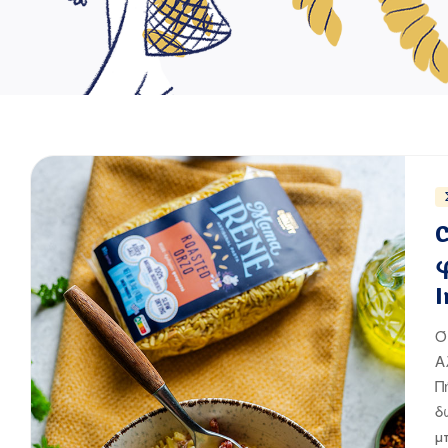
I
Ό
Α
Π
δ
μ