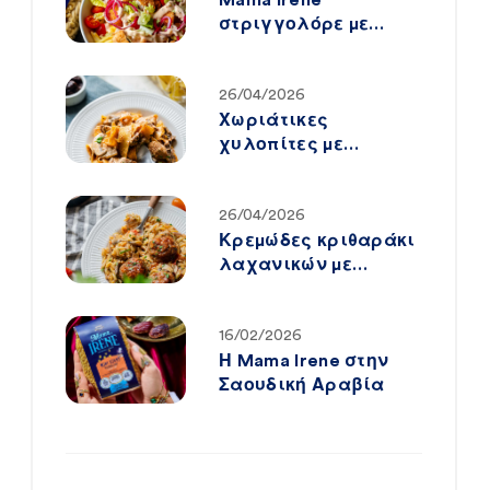
στριγγολόρε με
crispy chicken & big
mac-style sauce
26/04/2026
Χωριάτικες
χυλοπίτες με
κοτόπουλο,
μανιτάρια & λιαστή
ντομάτα
26/04/2026
Κρεμώδες κριθαράκι
λαχανικών με
μανιτάρια & αφράτα
mini κεφτεδάκια
16/02/2026
Η Mama Irene στην
Σαουδική Αραβία