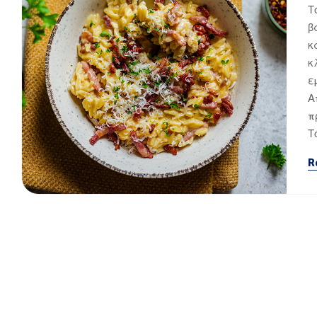
Τ
β
κ
κ
ε
Α
π
Τ
R