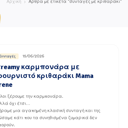
Αρχική
Άρθρα με ετικέτα “συνταγές με κριθαράκι”
15/06/2026
Συνταγές
Creamy καρμπονάρα με
φουρνιστό κριθαράκι Mama
rene
λοι ξέρουμε την καρμπονάρα.
λλά όχι έτσι…
ήραμε μια αγαπημένη κλασική συνταγή και της
ώσαμε κάτι που τα συνηθισμένα ζυμαρικά δεν
πορούν.