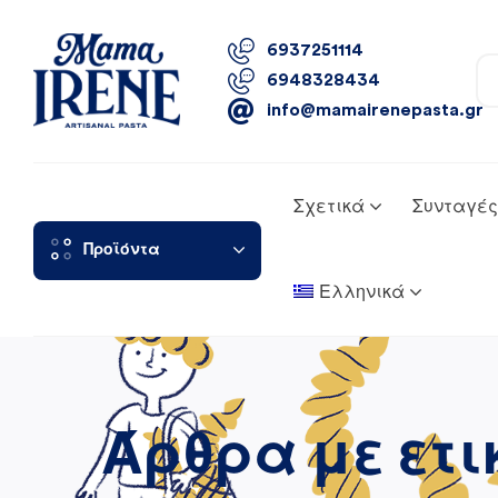
6937251114
6948328434
info@mamairenepasta.gr
Σχετικά
Συνταγές
Προϊόντα
Ελληνικά
Άρθρα με ετι