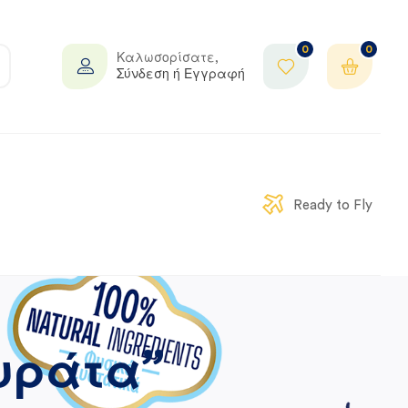
0
0
Καλωσορίσατε,
Σύνδεση ή Εγγραφή
Ready to Fly
ουράτα”