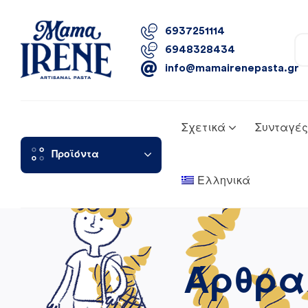
6937251114
6948328434
info@mamairenepasta.gr
Σχετικά
Συνταγές
Προϊόντα
Ελληνικά
Άρθρα 