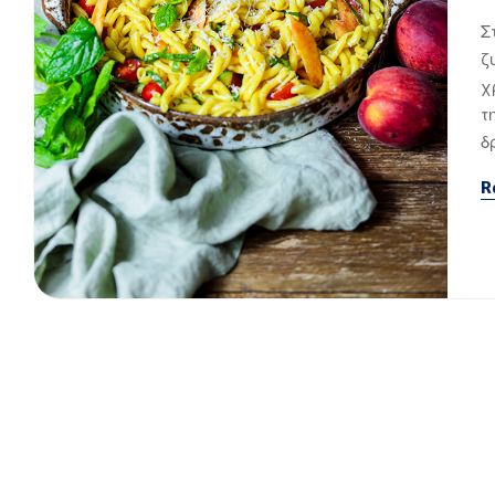
Σ
ζ
χ
τ
δ
R