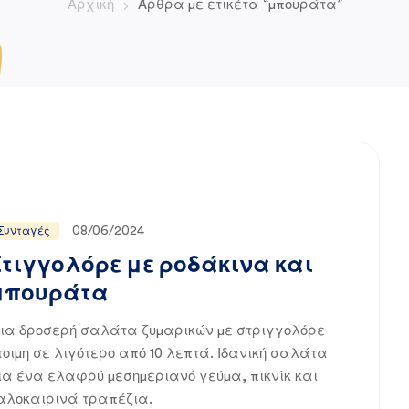
Αρχική
Άρθρα με ετικέτα “μπουράτα”
08/06/2024
Συνταγές
Στιγγολόρε με ροδάκινα και
μπουράτα
ια δροσερή σαλάτα ζυμαρικών με στριγγολόρε
τοιμη σε λιγότερο από 10 λεπτά. Ιδανική σαλάτα
ια ένα ελαφρύ μεσημεριανό γεύμα, πικνίκ και
αλοκαιρινά τραπέζια.