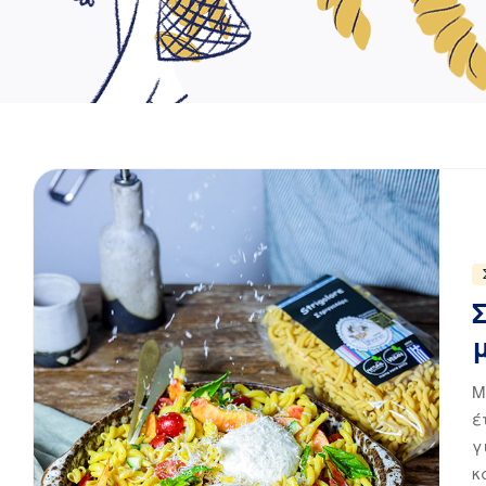
Μ
έ
γ
κ