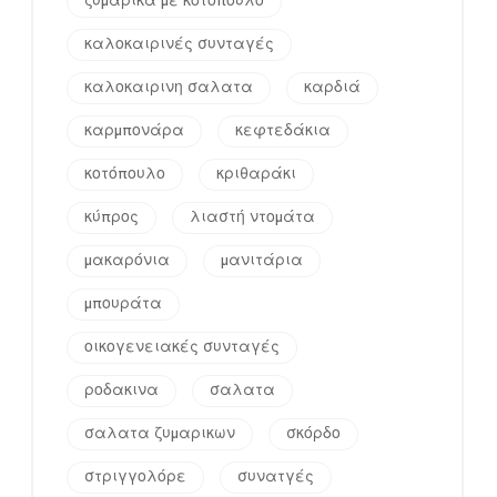
ζυμαρικά με κοτόπουλο
καλοκαιρινές συνταγές
καλοκαιρινη σαλατα
καρδιά
καρμπονάρα
κεφτεδάκια
κοτόπουλο
κριθαράκι
κύπρος
λιαστή ντομάτα
μακαρόνια
μανιτάρια
μπουράτα
οικογενειακές συνταγές
ροδακινα
σαλατα
σαλατα ζυμαρικων
σκόρδο
στριγγολόρε
συνατγές