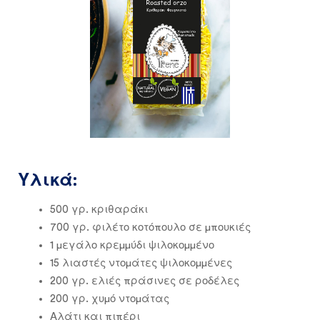
Υλικά:
500 γρ. κριθαράκι
700 γρ. φιλέτο κοτόπουλο σε μπουκιές
1 μεγάλο κρεμμύδι ψιλοκομμένο
15 λιαστές ντομάτες ψιλοκομμένες
200 γρ. ελιές πράσινες σε ροδέλες
200 γρ. χυμό ντομάτας
Αλάτι και πιπέρι