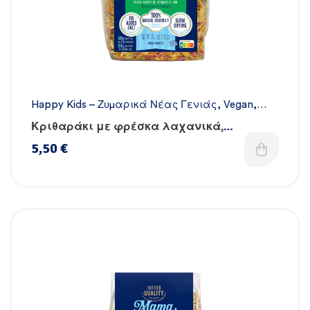
Happy Kids – Ζυμαρικά Νέας Γενιάς
,
Vegan
,
Όλα τα ζυμαρικά
,
Χειροποίητα
Κριθαράκι με φρέσκα λαχανικά,
βιταμίνες & σίδηρο – Χειροποίητο
5,50
€