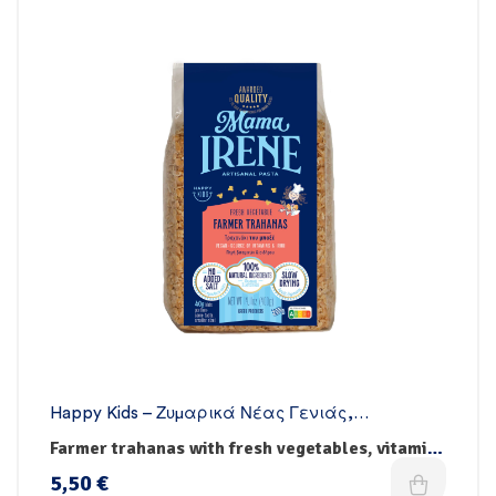
Happy Kids – Ζυμαρικά Νέας Γενιάς
,
Χειροποίητα
,
Όλα τα ζυμαρικά
,
Vegan
Farmer trahanas with fresh vegetables, vitamins
& iron
5,50
€