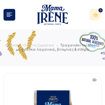
0
Αρχική
Όλα τα ζυμαρικά
Τραχανάκι του Μπαξέ
με φρέσκα λαχανικά, βιταμίνες & σίδηρο