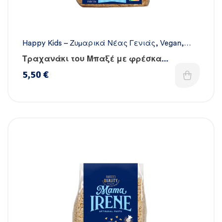
Happy Kids – Ζυμαρικά Νέας Γενιάς
,
Vegan
,
Όλα τα ζυμαρικά
,
Χειροποίητα
Τραχανάκι του Μπαξέ με φρέσκα
λαχανικά, βιταμίνες & σίδηρο
5,50
€