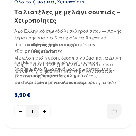
Όλα τα ζυμαρικά
,
Χειροποίητα
Ταλιατέλες με μελάνι σουπιάς –
Χειροποίητες
Από Ελληνικό σιμιγδάλι σκληρού σίτου — Αργής
ξήρανσης για να διατηρούν τα θρεπτικά
συστατικά τους και να παραμένουν
Αργής ξήρανσης
εξαιρετικά εύπεπτες.
Vegetarian
Με ελαφριά γεύση, όμορφο χρώμα και αέρινη
Στη Mama Irene δημιουργούμε τα πολύ-
υφή, οι ταλιατέλες με μελάνι σουπιάς είναι
βραβευμένα ζυμαρικά μας με πρώτες ύλες
ιδανικές για gourmet πιάτα με θαλασσινά.
εξαιρετικής ποιότητας,
Συστατικά
:
Σιμιγδάλι σκληρού σίτου,
ώστε να είμαστε απολύτως σίγουροι για όσα
παστεριωμένο μελάνι σουπιάς.
προσφέρουμε σε εσάς και στις οικογένειές
6,90
€
μας.