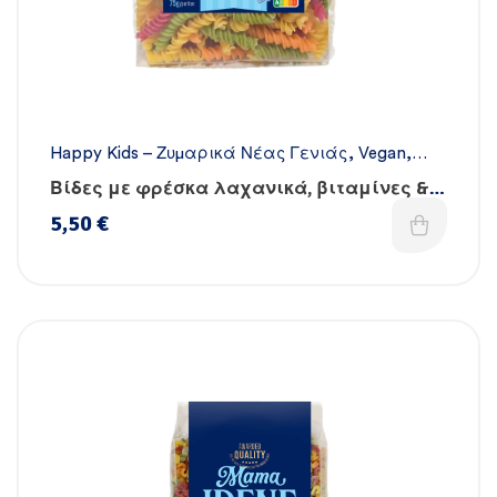
Happy Kids – Ζυμαρικά Νέας Γενιάς
,
Vegan
,
Όλα τα ζυμαρικά
,
Χειροποίητα
Βίδες με φρέσκα λαχανικά, βιταμίνες &
σίδηρο
5,50
€