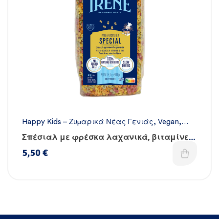
Happy Kids – Ζυμαρικά Νέας Γενιάς
,
Vegan
,
Όλα τα ζυμαρικά
,
Χειροποίητα
Σπέσιαλ με φρέσκα λαχανικά, βιταμίνες
& σίδηρο
5,50
€