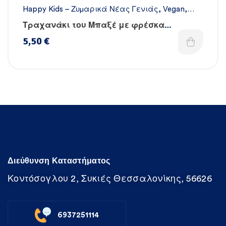
Happy Kids – Ζυμαρικά Νέας Γενιάς
,
Vegan
,
Όλα τα ζυμαρικά
,
Χειροποίητα
Τραχανάκι του Μπαξέ με φρέσκα
λαχανικά, βιταμίνες & σίδηρο
5,50
€
Διεύθυνση Καταστήματος
Κοντόσογλου 2, Συκιές Θεσσαλονίκης, 56626
6937251114