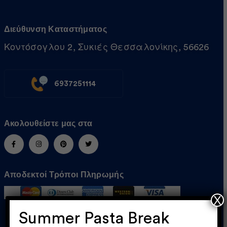
Διεύθυνση Καταστήματος
Κοντόσογλου 2, Συκιές Θεσσαλονίκης, 56626
6937251114
Ακολουθείστε μας στα
Αποδεκτοί Τρόποι Πληρωμής
X
Summer Pasta Break