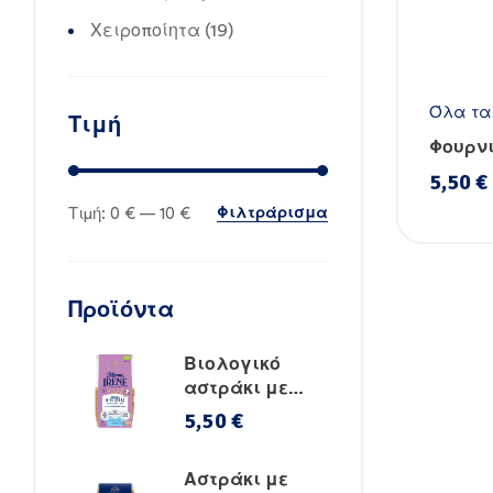
Χειροποίητα
(19)
Όλα τα
Τιμή
Φουρν
τραχαν
5,50
€
Φιλτράρισμα
Τιμή:
0 €
—
10 €
Προϊόντα
Βιολογικό
αστράκι με
φρέσκα
5,50
€
λαχανικά
Αστράκι με