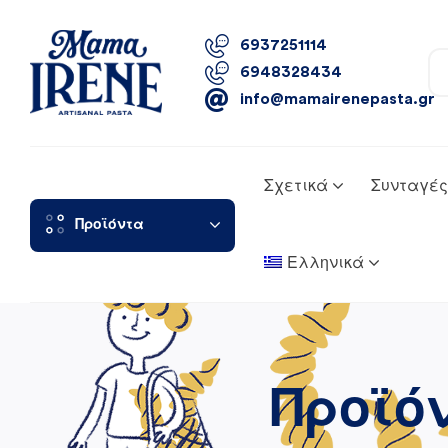
6937251114
6948328434
info@mamairenepasta.gr
Σχετικά
Συνταγές
Προϊόντα
Ελληνικά
Προϊό