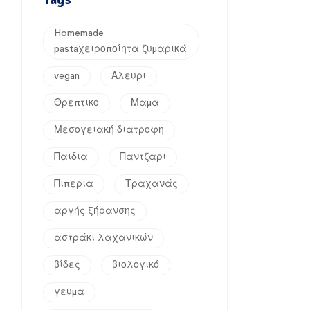
Homemade
pastaχειροποίητα ζυμαρικά
vegan
Αλευρι
Θρεπτικο
Μαμα
Μεσογειακή διατροφη
Παιδια
Παντζαρι
Πιπερια
Τραχανάς
αργής ξήρανσης
αστράκι λαχανικών
βίδες
βιολογικό
γευμα