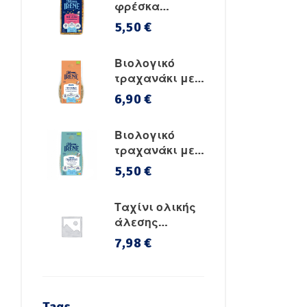
φρέσκα
λαχανικά,
5,50
€
βιταμίνες &
σίδηρο
Βιολογικό
τραχανάκι με
αλεύρι
6,90
€
ρεβυθιού &
φρέσκα
Βιολογικό
λαχανικά
τραχανάκι με
φρέσκο
5,50
€
κατσικίσιο
γάλα
Ταχίνι ολικής
άλεσης
χειροποίητο
7,98
€
χωρίς ζάχαρη
Tags