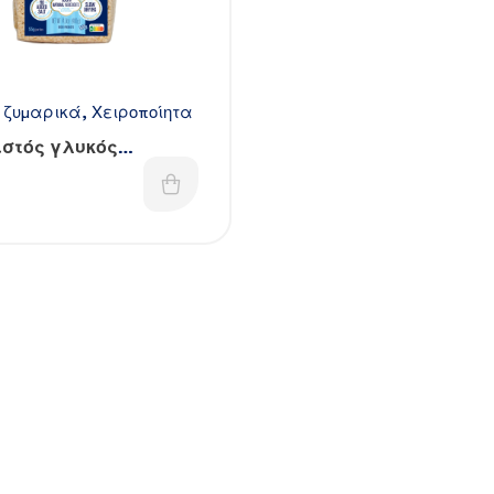
 ζυμαρικά
,
Χειροποίητα
ιστός γλυκός
άς – Χειροποίητος